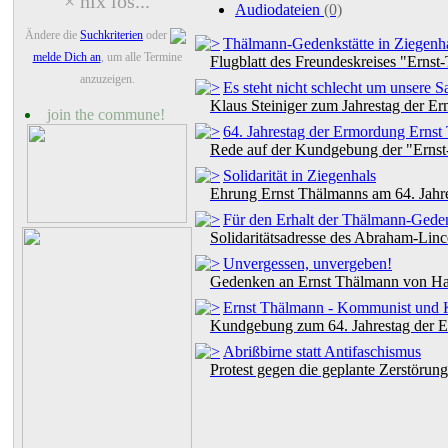
× nix los...
Audiodateien
(0)
Ändere die
Suchkriterien
oder
Thälmann-Gedenkstätte in Ziegenhal
melde Dich an
, um alle Termine
Flugblatt des Freundeskreises "Erns
anzuzeigen.
Es steht nicht schlecht um unsere S
Klaus Steiniger zum Jahrestag der 
join the commune!
64. Jahrestag der Ermordung Ernst
Rede auf der Kundgebung der "Ernst
Solidarität in Ziegenhals
Ehrung Ernst Thälmanns am 64. Jahr
Für den Erhalt der Thälmann-Geden
Solidaritätsadresse des Abraham-Lin
Unvergessen, unvergeben!
Gedenken an Ernst Thälmann von H
Ernst Thälmann - Kommunist und 
Kundgebung zum 64. Jahrestag der 
Abrißbirne statt Antifaschismus
Protest gegen die geplante Zerstörun