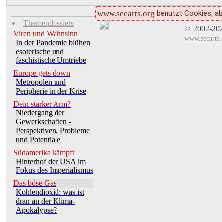
benutzt Cookies, ab
www.secarts.org
Themendossiers
©
2002-20
Viren und Wahnsinn
www.secarts.
In der Pandemie blühen
esoterische und
faschistische Umtriebe
Europe gets down
Metropolen und
Peripherie in der Krise
Dein starker Arm?
Niedergang der
Gewerkschaften -
Perspektiven, Probleme
und Potentiale
Südamerika kämpft
Hinterhof der USA im
Fokus des Imperialismus
Das böse Gas
Kohlendioxid: was ist
dran an der Klima-
Apokalypse?