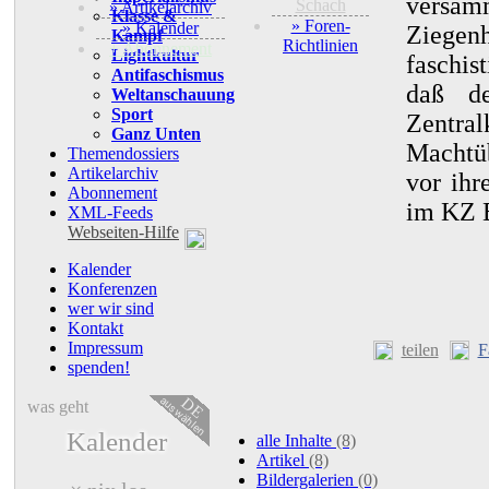
versamm
Schach
» Artikelarchiv
Klasse &
» Foren-
» Kalender
Ziegen
Kampf
Richtlinien
+ Abonnement
Lightkultur
faschis
Antifaschismus
daß de
Weltanschauung
Sport
Zentr
Ganz Unten
Machtüb
Themendossiers
Artikelarchiv
vor ihr
Abonnement
im KZ 
XML-Feeds
Webseiten-Hilfe
Kalender
Konferenzen
wer wir sind
Kontakt
Impressum
teilen
F
spenden!
auswählen
DE
was geht
Kalender
alle Inhalte
(8)
Artikel
(8)
Bildergalerien
(0)