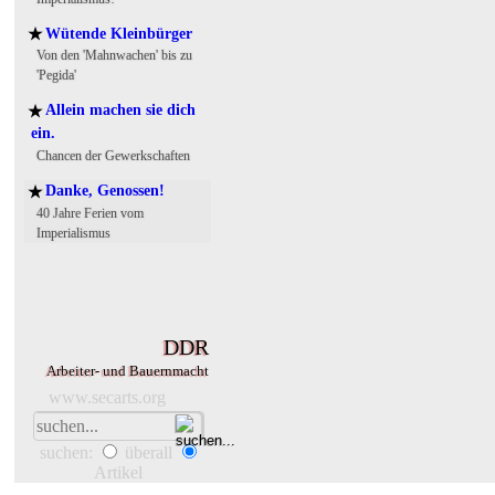
Wütende Kleinbürger
★
Von den 'Mahnwachen' bis zu
'Pegida'
Allein machen sie dich
★
ein.
Chancen der Gewerkschaften
Danke, Genossen!
★
40 Jahre Ferien vom
Imperialismus
DDR
Arbeiter- und Bauernmacht
www.secarts.org
suchen:
überall
Artikel